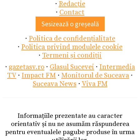
·
Redacție
·
Contact
Sesizează o greșeală
·
Politica de confidențialitate
·
Politica privind modulele cookie
·
Termeni și condiții
·
gazetasv.ro
·
Glasul Sucevei
·
Intermedia
TV
·
Impact FM
·
Monitorul de Suceava
·
Suceava News
·
Viva FM
Informațiile prezentate au caracter
orientativ și nu ne asumăm răspunderea
pentru eventualele pagube produse în urma