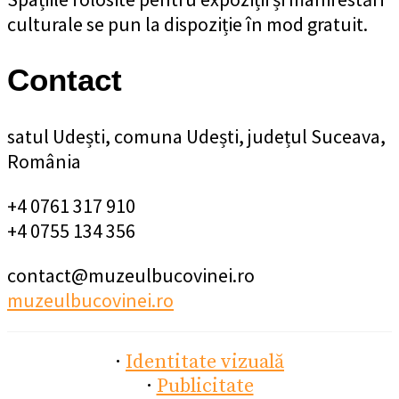
culturale se pun la dispoziție în mod gratuit.
Contact
satul Udești, comuna Udești, județul Suceava,
România
+4 0761 317 910
+4 0755 134 356
contact@muzeulbucovinei.ro
muzeulbucovinei.ro
·
Identitate vizuală
·
Publicitate