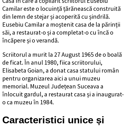
Casa în care a copilărit scriitorul Eusebiu
Camilar este o locuință țărănească construită
din lemn de stejar și acoperită cu șindrilă.
Eusebiu Camilar a moștenit casa de la părinții
săi, a restaurat-o și a completat-o cu încă o
încăpere și o verandă.
Scriitorul a murit la 27 August 1965 de o boală
de ficat. În anul 1980, fiica scriitorului,
Elisabeta Goian, a donat casa statului român
pentru organizarea aici a unui muzeu
memorial. Muzeul Județean Suceava a
înlocuit gardul, a restaurat casa și a inaugurat-
o ca muzeu în 1984.
Caracteristici unice și