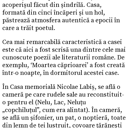
acoperișul făcut din șindrilă. Casa,
formată din cinci încăperi și un hol,
păstrează atmosfera autentică a epocii în
care a trăit poetul.
Cea mai remarcabilă caracteristică a casei
este că aici a fost scrisă una dintre cele mai
cunoscute poezii ale literaturii române. De
exemplu, ‘Moartea căprioarei’ a fost creată
într-o noapte, în dormitorul acestei case.
În Casa memorială Nicolae Labiș, se află o
cameră pe care rudele sale au reconstituit-
o pentru el (Nelu, Lac, Neluțu
„copchiluțul”, cum era alintat). În cameră,
se află un șifonier, un pat, o noptieră, toate
din lemn de tei lustruit, covoare țărănești