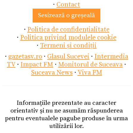
·
Contact
Sesizează o greșeală
·
Politica de confidențialitate
·
Politica privind modulele cookie
·
Termeni și condiții
·
gazetasv.ro
·
Glasul Sucevei
·
Intermedia
TV
·
Impact FM
·
Monitorul de Suceava
·
Suceava News
·
Viva FM
Informațiile prezentate au caracter
orientativ și nu ne asumăm răspunderea
pentru eventualele pagube produse în urma
utilizării lor.