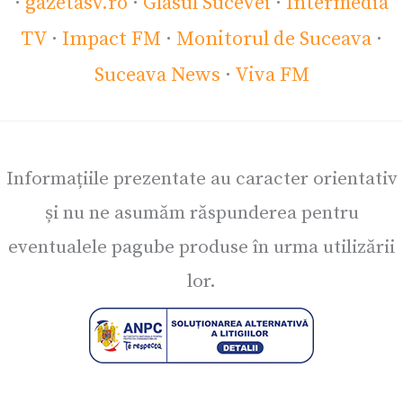
·
gazetasv.ro
·
Glasul Sucevei
·
Intermedia
TV
·
Impact FM
·
Monitorul de Suceava
·
Suceava News
·
Viva FM
Informațiile prezentate au caracter orientativ
și nu ne asumăm răspunderea pentru
eventualele pagube produse în urma utilizării
lor.