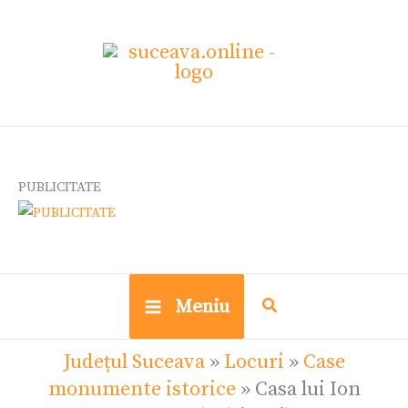
Skip
Ce
to
cauți?
content
PUBLICITATE
Meniu
Județul Suceava
»
Locuri
»
Case
monumente istorice
»
Casa lui Ion