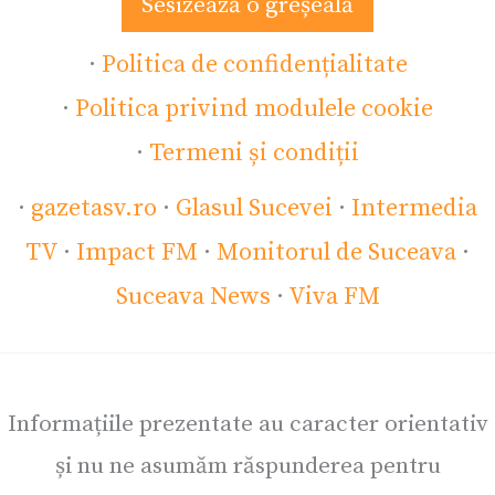
Sesizează o greșeală
·
Politica de confidențialitate
·
Politica privind modulele cookie
·
Termeni și condiții
·
gazetasv.ro
·
Glasul Sucevei
·
Intermedia
TV
·
Impact FM
·
Monitorul de Suceava
·
Suceava News
·
Viva FM
Informațiile prezentate au caracter orientativ
și nu ne asumăm răspunderea pentru