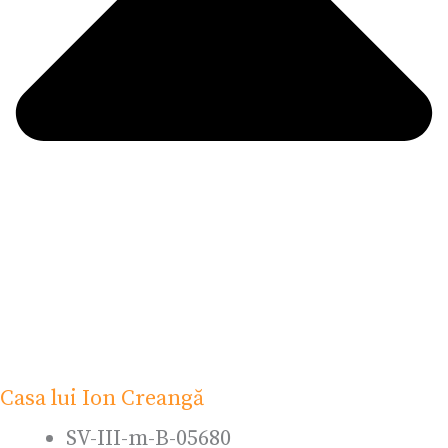
Casa lui Ion Creangă
SV-III-m-B-05680