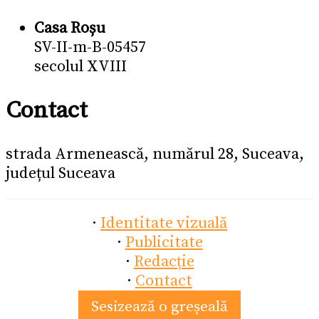
Casa Roșu
SV-II-m-B-05457
secolul XVIII
Contact
strada Armenească, numărul 28, Suceava,
județul Suceava
·
Identitate vizuală
·
Publicitate
·
Redacție
·
Contact
Sesizează o greșeală