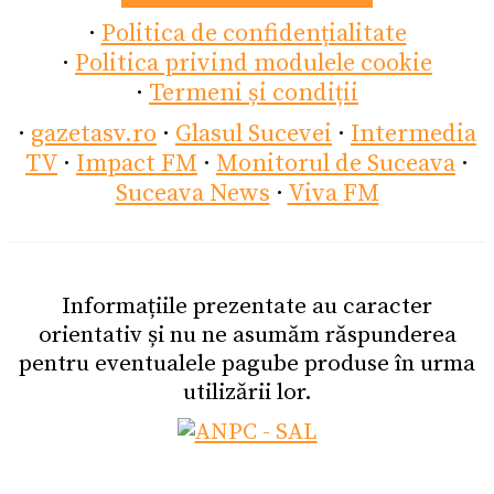
·
Politica de confidențialitate
·
Politica privind modulele cookie
·
Termeni și condiții
·
gazetasv.ro
·
Glasul Sucevei
·
Intermedia
TV
·
Impact FM
·
Monitorul de Suceava
·
Suceava News
·
Viva FM
Informațiile prezentate au caracter
orientativ și nu ne asumăm răspunderea
pentru eventualele pagube produse în urma
utilizării lor.