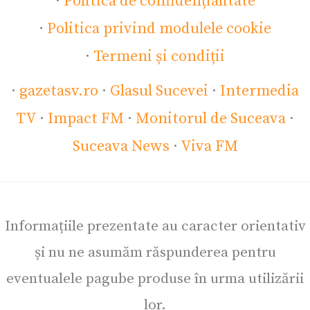
·
Politica de confidențialitate
·
Politica privind modulele cookie
·
Termeni și condiții
·
gazetasv.ro
·
Glasul Sucevei
·
Intermedia
TV
·
Impact FM
·
Monitorul de Suceava
·
Suceava News
·
Viva FM
Informațiile prezentate au caracter orientativ
și nu ne asumăm răspunderea pentru
eventualele pagube produse în urma utilizării
lor.