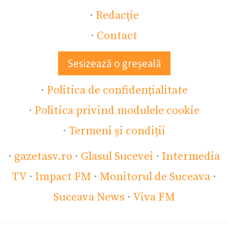
·
Redacție
·
Contact
Sesizează o greșeală
·
Politica de confidențialitate
·
Politica privind modulele cookie
·
Termeni și condiții
·
gazetasv.ro
·
Glasul Sucevei
·
Intermedia
TV
·
Impact FM
·
Monitorul de Suceava
·
Suceava News
·
Viva FM