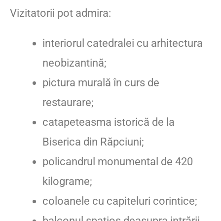
Vizitatorii pot admira:
interiorul catedralei cu arhitectura
neobizantină;
pictura murală în curs de
restaurare;
catapeteasma istorică de la
Biserica din Răpciuni;
policandrul monumental de 420
kilograme;
coloanele cu capiteluri corintice;
balconul spațios deasupra intrării