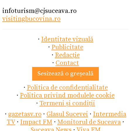
infoturism@cjsuceava.ro
visitingbucovina.ro
·
Identitate vizuală
·
Publicitate
·
Redacție
·
Contact
Sesizează o greșeală
·
Politica de confidențialitate
·
Politica privind modulele cookie
·
Termeni și condiții
·
gazetasv.ro
·
Glasul Sucevei
·
Intermedia
TV
·
Impact FM
·
Monitorul de Suceava
·
Suceava News
·
Viva FM