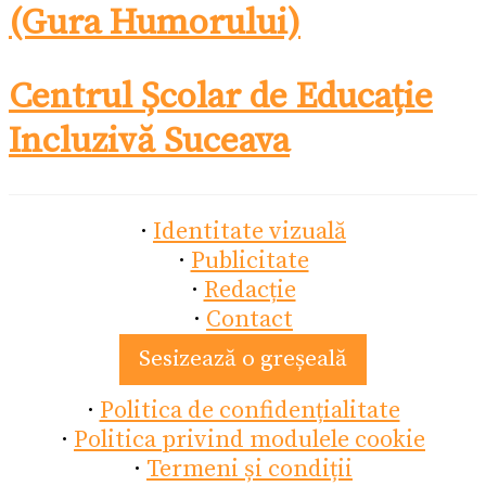
(Gura Humorului)
Centrul Școlar de Educație
Incluzivă Suceava
·
Identitate vizuală
·
Publicitate
·
Redacție
·
Contact
Sesizează o greșeală
·
Politica de confidențialitate
·
Politica privind modulele cookie
·
Termeni și condiții