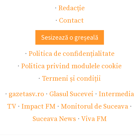
·
Redacție
·
Contact
Sesizează o greșeală
·
Politica de confidențialitate
·
Politica privind modulele cookie
·
Termeni și condiții
·
gazetasv.ro
·
Glasul Sucevei
·
Intermedia
TV
·
Impact FM
·
Monitorul de Suceava
·
Suceava News
·
Viva FM