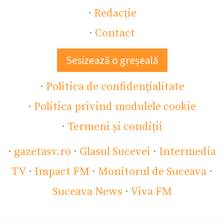
·
Redacție
·
Contact
Sesizează o greșeală
·
Politica de confidențialitate
·
Politica privind modulele cookie
·
Termeni și condiții
·
gazetasv.ro
·
Glasul Sucevei
·
Intermedia
TV
·
Impact FM
·
Monitorul de Suceava
·
Suceava News
·
Viva FM