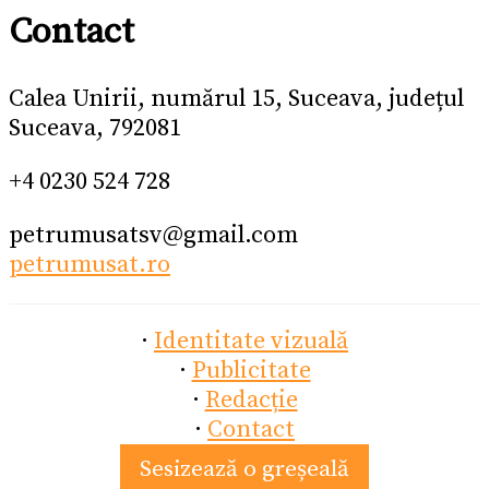
Contact
Calea Unirii, numărul 15, Suceava, județul
Suceava, 792081
+4 0230 524 728
petrumusatsv@gmail.com
petrumusat.ro
·
Identitate vizuală
·
Publicitate
·
Redacție
·
Contact
Sesizează o greșeală