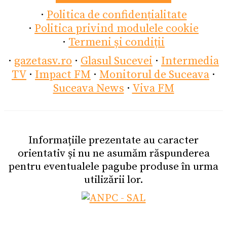
·
Politica de confidențialitate
·
Politica privind modulele cookie
·
Termeni și condiții
·
gazetasv.ro
·
Glasul Sucevei
·
Intermedia
TV
·
Impact FM
·
Monitorul de Suceava
·
Suceava News
·
Viva FM
Informațiile prezentate au caracter
orientativ și nu ne asumăm răspunderea
pentru eventualele pagube produse în urma
utilizării lor.