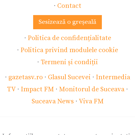
·
Contact
Sesizează o greșeală
·
Politica de confidențialitate
·
Politica privind modulele cookie
·
Termeni și condiții
·
gazetasv.ro
·
Glasul Sucevei
·
Intermedia
TV
·
Impact FM
·
Monitorul de Suceava
·
Suceava News
·
Viva FM