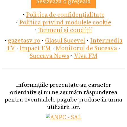
Sesizează o greșeală
·
Politica de confidențialitate
·
Politica privind modulele cookie
·
Termeni și condiții
·
gazetasv.ro
·
Glasul Sucevei
·
Intermedia
TV
·
Impact FM
·
Monitorul de Suceava
·
Suceava News
·
Viva FM
Informațiile prezentate au caracter
orientativ și nu ne asumăm răspunderea
pentru eventualele pagube produse în urma
utilizării lor.