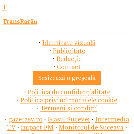
T
TransRarău
·
Identitate vizuală
·
Publicitate
·
Redacție
·
Contact
Sesizează o greșeală
·
Politica de confidențialitate
·
Politica privind modulele cookie
·
Termeni și condiții
·
gazetasv.ro
·
Glasul Sucevei
·
Intermedia
TV
·
Impact FM
·
Monitorul de Suceava
·