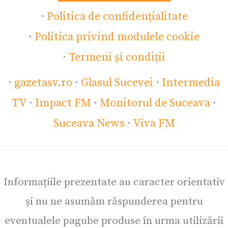
·
Politica de confidențialitate
·
Politica privind modulele cookie
·
Termeni și condiții
·
gazetasv.ro
·
Glasul Sucevei
·
Intermedia
TV
·
Impact FM
·
Monitorul de Suceava
·
Suceava News
·
Viva FM
Informațiile prezentate au caracter orientativ
și nu ne asumăm răspunderea pentru
eventualele pagube produse în urma utilizării