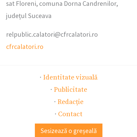
sat Floreni, comuna Dorna Candrenilor,
județul Suceava
relpublic.calatori@cfrcalatori.ro
cfrcalatori.ro
·
Identitate vizuală
·
Publicitate
·
Redacție
·
Contact
Sesizează o greșeală