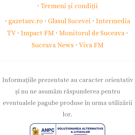
·
Termeni și condiții
·
gazetasv.ro
·
Glasul Sucevei
·
Intermedia
TV
·
Impact FM
·
Monitorul de Suceava
·
Suceava News
·
Viva FM
Informațiile prezentate au caracter orientativ
și nu ne asumăm răspunderea pentru
eventualele pagube produse în urma utilizării
lor.