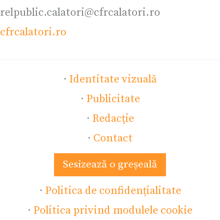
relpublic.calatori@cfrcalatori.ro
cfrcalatori.ro
·
Identitate vizuală
·
Publicitate
·
Redacție
·
Contact
Sesizează o greșeală
·
Politica de confidențialitate
·
Politica privind modulele cookie