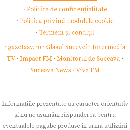
·
Politica de confidențialitate
·
Politica privind modulele cookie
·
Termeni și condiții
·
gazetasv.ro
·
Glasul Sucevei
·
Intermedia
TV
·
Impact FM
·
Monitorul de Suceava
·
Suceava News
·
Viva FM
Informațiile prezentate au caracter orientativ
și nu ne asumăm răspunderea pentru
eventualele pagube produse în urma utilizării