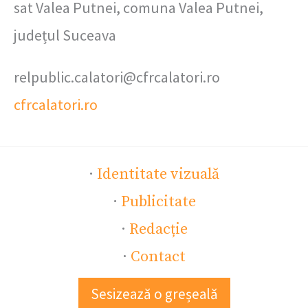
sat Valea Putnei, comuna Valea Putnei,
județul Suceava
relpublic.calatori@cfrcalatori.ro
cfrcalatori.ro
·
Identitate vizuală
·
Publicitate
·
Redacție
·
Contact
Sesizează o greșeală