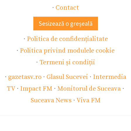
·
Contact
Sesizează o greșeală
·
Politica de confidențialitate
·
Politica privind modulele cookie
·
Termeni și condiții
·
gazetasv.ro
·
Glasul Sucevei
·
Intermedia
TV
·
Impact FM
·
Monitorul de Suceava
·
Suceava News
·
Viva FM