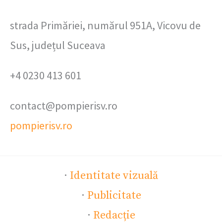
strada Primăriei, numărul 951A, Vicovu de
Sus, județul Suceava
+4 0230 413 601
contact@pompierisv.ro
pompierisv.ro
·
Identitate vizuală
·
Publicitate
·
Redacție