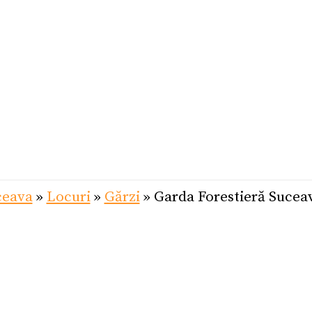
ceava
»
Locuri
»
Gărzi
»
Garda Forestieră Sucea