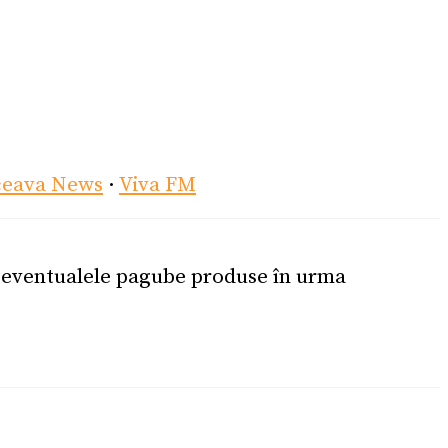
ceava News
·
Viva FM
u eventualele pagube produse în urma