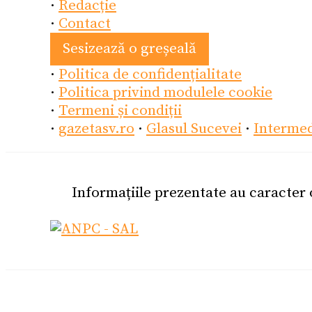
·
Redacție
·
Contact
Sesizează o greșeală
·
Politica de confidențialitate
·
Politica privind modulele cookie
·
Termeni și condiții
·
gazetasv.ro
·
Glasul Sucevei
·
Interme
Informațiile prezentate au caracter