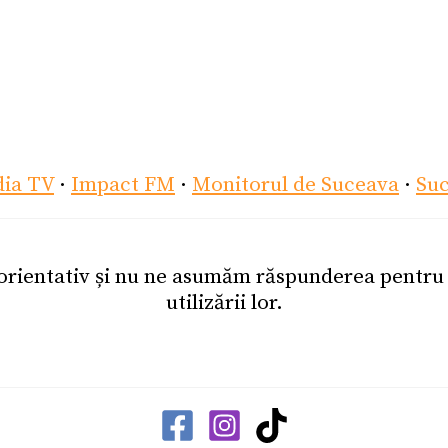
dia TV
·
Impact FM
·
Monitorul de Suceava
·
Su
 orientativ și nu ne asumăm răspunderea pentr
utilizării lor.