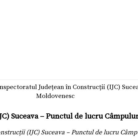
Inspectoratul Județean în Construcții (IJC) Suc
Moldovenesc
(IJC) Suceava – Punctul de lucru Câmpu
onstrucții (IJC) Suceava – Punctul de lucru Câ