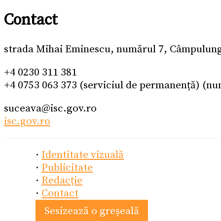
Contact
strada Mihai Eminescu, numărul 7, Câmpulun
+4 0230 311 381
+4 0753 063 373 (serviciul de permanență) (nu
suceava@isc.gov.ro
isc.gov.ro
·
Identitate vizuală
·
Publicitate
·
Redacție
·
Contact
Sesizează o greșeală