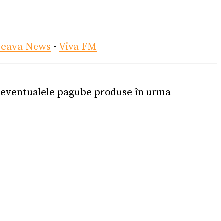
ceava News
·
Viva FM
u eventualele pagube produse în urma