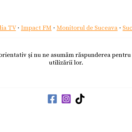
dia TV
·
Impact FM
·
Monitorul de Suceava
·
Su
 orientativ și nu ne asumăm răspunderea pentr
utilizării lor.