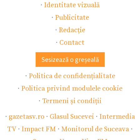
·
Identitate vizuală
·
Publicitate
·
Redacție
·
Contact
Sesizează o greșeală
·
Politica de confidențialitate
·
Politica privind modulele cookie
·
Termeni și condiții
·
gazetasv.ro
·
Glasul Sucevei
·
Intermedia
TV
·
Impact FM
·
Monitorul de Suceava
·