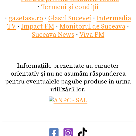
·
Termeni și condiții
·
gazetasv.ro
·
Glasul Sucevei
·
Intermedia
TV
·
Impact FM
·
Monitorul de Suceava
·
Suceava News
·
Viva FM
Informațiile prezentate au caracter
orientativ și nu ne asumăm răspunderea
pentru eventualele pagube produse în urma
utilizării lor.