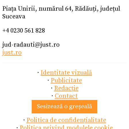
Piața Unirii, numărul 64, Rădăuți, județul
Suceava
+4 0230 561 828
jud-radauti@just.ro
just.ro
·
Identitate vizuală
·
Publicitate
·
Redacție
·
Contact
Sesizează o greșeală
·
Politica de confidențialitate
·
Politica privind modulele cookie