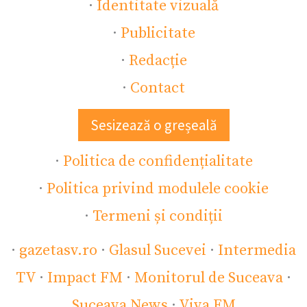
·
Identitate vizuală
·
Publicitate
·
Redacție
·
Contact
Sesizează o greșeală
·
Politica de confidențialitate
·
Politica privind modulele cookie
·
Termeni și condiții
·
gazetasv.ro
·
Glasul Sucevei
·
Intermedia
TV
·
Impact FM
·
Monitorul de Suceava
·
Suceava News
·
Viva FM