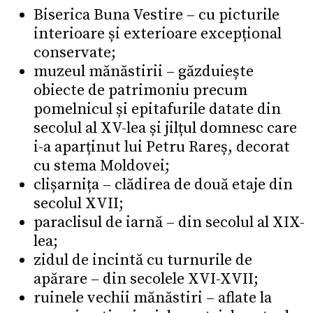
Biserica Buna Vestire – cu picturile
interioare și exterioare excepțional
conservate;
muzeul mănăstirii – găzduiește
obiecte de patrimoniu precum
pomelnicul și epitafurile datate din
secolul al XV-lea și jilțul domnesc care
i-a aparținut lui Petru Rareș, decorat
cu stema Moldovei;
clișarnița – clădirea de două etaje din
secolul XVII;
paraclisul de iarnă – din secolul al XIX-
lea;
zidul de incintă cu turnurile de
apărare – din secolele XVI-XVII;
ruinele vechii mănăstiri – aflate la