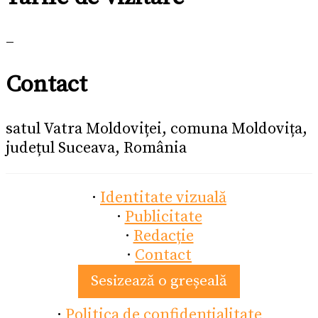
–
Contact
satul Vatra Moldoviței, comuna Moldovița,
județul Suceava, România
·
Identitate vizuală
·
Publicitate
·
Redacție
·
Contact
Sesizează o greșeală
·
Politica de confidențialitate