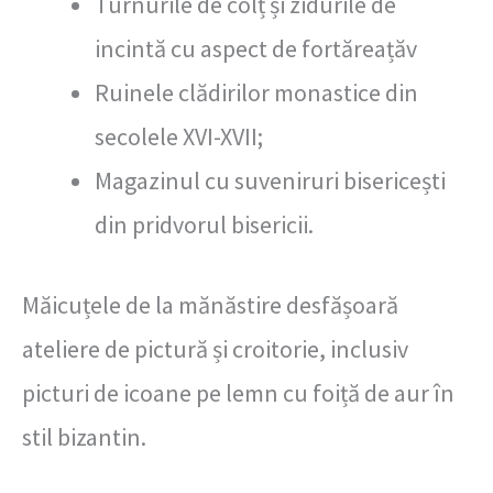
Turnurile de colț și zidurile de
incintă cu aspect de fortăreațăv
Ruinele clădirilor monastice din
secolele XVI-XVII;
Magazinul cu suveniruri bisericești
din pridvorul bisericii.
Măicuțele de la mănăstire desfășoară
ateliere de pictură și croitorie, inclusiv
picturi de icoane pe lemn cu foiță de aur în
stil bizantin.