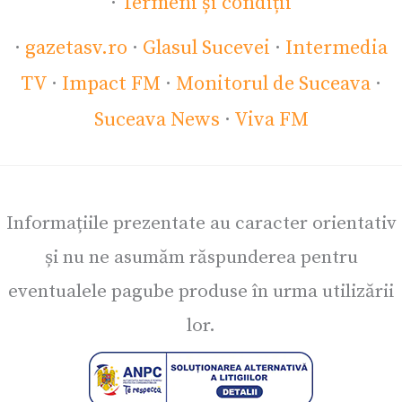
·
Termeni și condiții
·
gazetasv.ro
·
Glasul Sucevei
·
Intermedia
TV
·
Impact FM
·
Monitorul de Suceava
·
Suceava News
·
Viva FM
Informațiile prezentate au caracter orientativ
și nu ne asumăm răspunderea pentru
eventualele pagube produse în urma utilizării
lor.