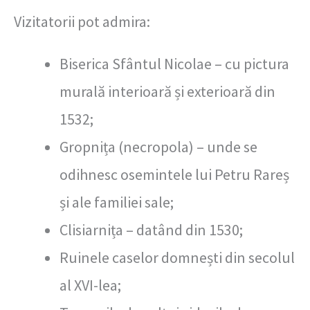
Vizitatorii pot admira:
Biserica Sfântul Nicolae – cu pictura
murală interioară și exterioară din
1532;
Gropnița (necropola) – unde se
odihnesc osemintele lui Petru Rareș
și ale familiei sale;
Clisiarnița – datând din 1530;
Ruinele caselor domnești din secolul
al XVI-lea;