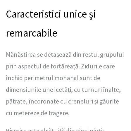
Caracteristici unice și
remarcabile
Mănăstirea se detașează din restul grupului
prin aspectul de fortăreață. Zidurile care
închid perimetrul monahal sunt de
dimensiunile unei cetăți, cu turnuri înalte,
pătrate, încoronate cu creneluri și găurite
cu metereze de tragere.
Biserica este alcătuită din cinci părți: