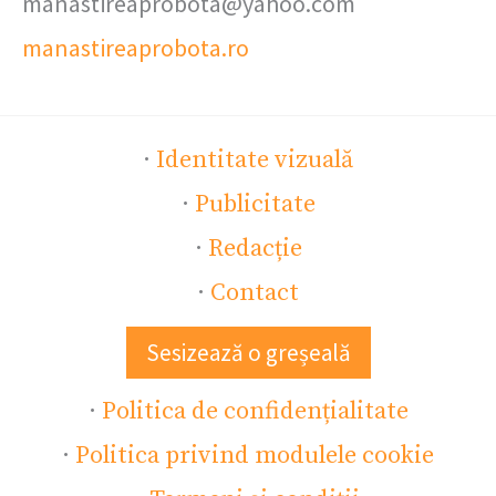
manastireaprobota@yahoo.com
manastireaprobota.ro
·
Identitate vizuală
·
Publicitate
·
Redacție
·
Contact
Sesizează o greșeală
·
Politica de confidențialitate
·
Politica privind modulele cookie