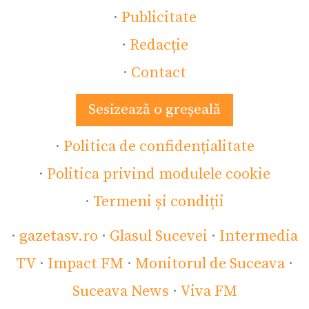
·
Publicitate
·
Redacție
·
Contact
Sesizează o greșeală
·
Politica de confidențialitate
·
Politica privind modulele cookie
·
Termeni și condiții
·
gazetasv.ro
·
Glasul Sucevei
·
Intermedia
TV
·
Impact FM
·
Monitorul de Suceava
·
Suceava News
·
Viva FM