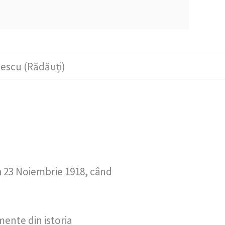
lescu (Rădăuți)
 la 23 Noiembrie 1918, când
mente din istoria