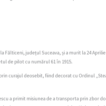
a Fălticeni, județul Suceava, și a murit la 24 Aprili
etul de pilot cu numărul 61 în 1915.
prin curajul deosebit, fiind decorat cu Ordinul „S
escu a primit misiunea de a transporta prin zbor 