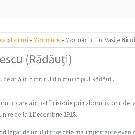
va
»
Locuri
»
Morminte
»
Mormântul lui Vasile Nicu
lescu (Rădăuți)
se află în cimitirul din municipiul Rădăuți.
ului care a intrat în istorie prin zborul istoric de
nire de la 1 Decembrie 1918.
iind legat de unul dintre cele mai importante eveni