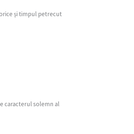
torice și timpul petrecut
de caracterul solemn al