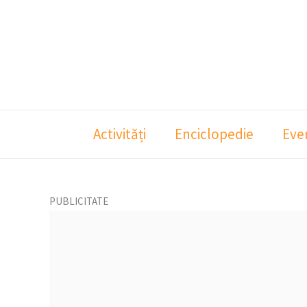
Skip
to
content
Activități
Enciclopedie
Eve
PUBLICITATE