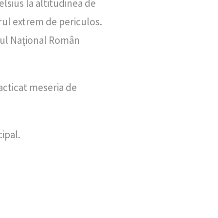
lsius la altitudinea de
rul extrem de periculos.
iul Național Român
racticat meseria de
ipal.