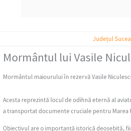
Județul Sucea
Mormântul lui Vasile Nicu
Mormântul maiourului în rezervă Vasile Niculescu 
Acesta reprezintă locul de odihnă eternă al aviator
a transportat documente cruciale pentru Marea U
Obiectivul are o importanță istorică deosebită, f