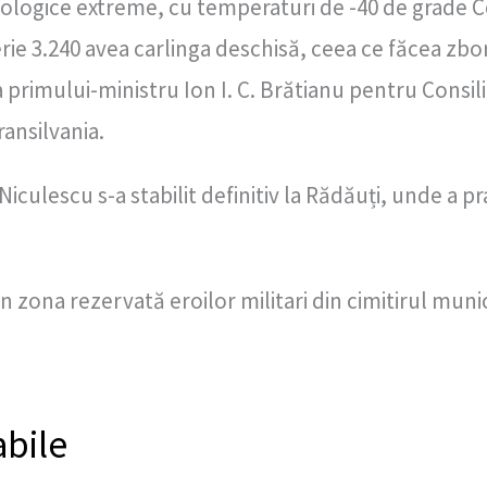
rologice extreme, cu temperaturi de -40 de grade Ce
ie 3.240 avea carlinga deschisă, ceea ce făcea zbo
primului-ministru Ion I. C. Brătianu pentru Consil
ransilvania.
Niculescu s-a stabilit definitiv la Rădăuți, unde a p
 zona rezervată eroilor militari din cimitirul munic
abile