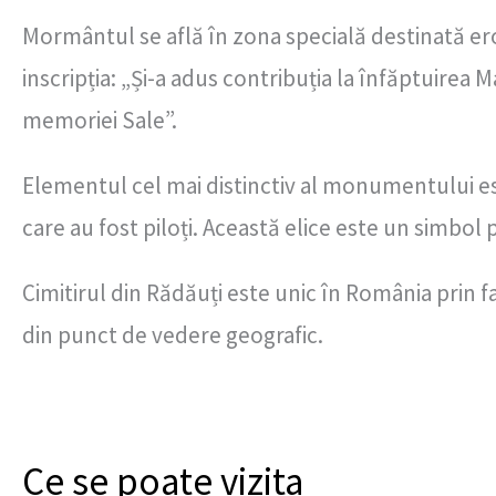
Mormântul se află în zona specială destinată ero
inscripția: „Și-a adus contribuția la înfăptuirea M
memoriei Sale”.
Elementul cel mai distinctiv al monumentului e
care au fost piloți. Această elice este un simbol pu
Cimitirul din Rădăuți este unic în România prin fa
din punct de vedere geografic.
Ce se poate vizita