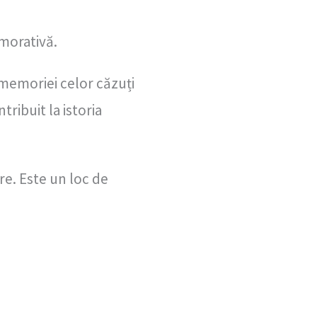
emorativă.
 memoriei celor căzuți
ribuit la istoria
re. Este un loc de