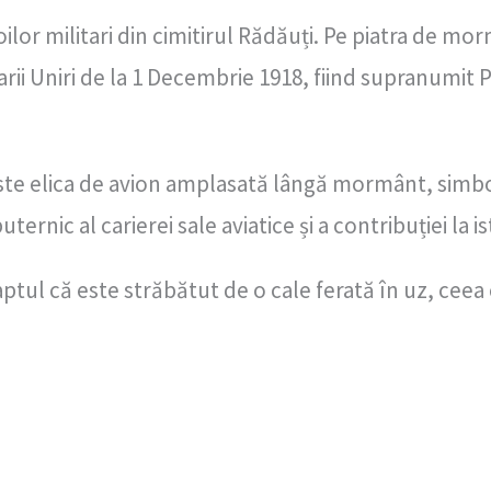
ilor militari din cimitirul Rădăuți. Pe piatra de mo
arii Uniri de la 1 Decembrie 1918, fiind supranumit Pi
ste elica de avion amplasată lângă mormânt, simbol
ternic al carierei sale aviatice și a contribuției la 
ptul că este străbătut de o cale ferată în uz, ceea c