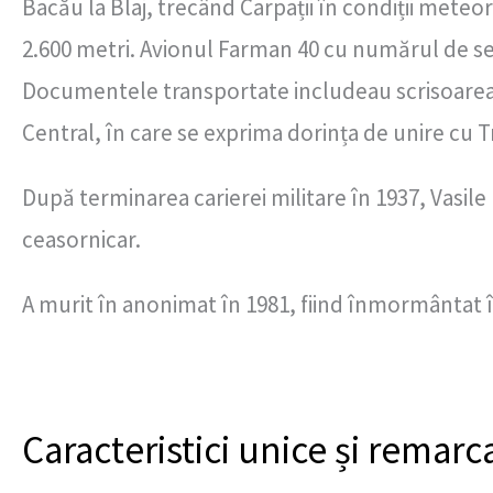
Bacău la Blaj, trecând Carpații în condiții meteo
2.600 metri. Avionul Farman 40 cu numărul de ser
Documentele transportate includeau scrisoarea 
Central, în care se exprima dorința de unire cu T
După terminarea carierei militare în 1937, Vasile 
ceasornicar.
A murit în anonimat în 1981, fiind înmormântat în
Caracteristici unice și remarc