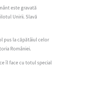
rmânt este gravată
lotul Unirii. Slavă
 pus la căpătâiul celor
istoria României.
e îl face cu totul special