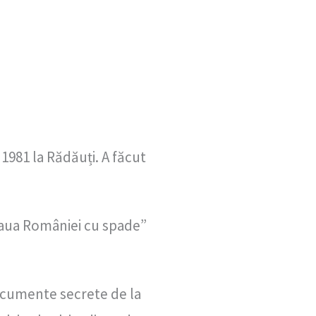
e 1981 la Rădăuți.
A făcut
teaua României cu spade”
documente secrete de la