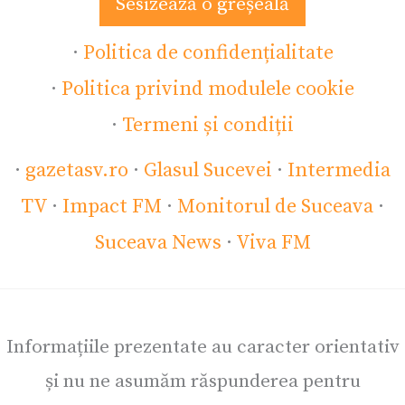
Sesizează o greșeală
·
Politica de confidențialitate
·
Politica privind modulele cookie
·
Termeni și condiții
·
gazetasv.ro
·
Glasul Sucevei
·
Intermedia
TV
·
Impact FM
·
Monitorul de Suceava
·
Suceava News
·
Viva FM
Informațiile prezentate au caracter orientativ
și nu ne asumăm răspunderea pentru