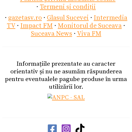
·
Termeni și condiții
·
gazetasv.ro
·
Glasul Sucevei
·
Intermedia
TV
·
Impact FM
·
Monitorul de Suceava
·
Suceava News
·
Viva FM
Informațiile prezentate au caracter
orientativ și nu ne asumăm răspunderea
pentru eventualele pagube produse în urma
utilizării lor.