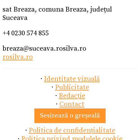
sat Breaza, comuna Breaza, județul
Suceava
+4 0230 574 855
breaza@suceava.rosilva.ro
rosilva.ro
·
Identitate vizuală
·
Publicitate
·
Redacție
·
Contact
Sesizează o greșeală
·
Politica de confidențialitate
·
Politica privind modulele cookie