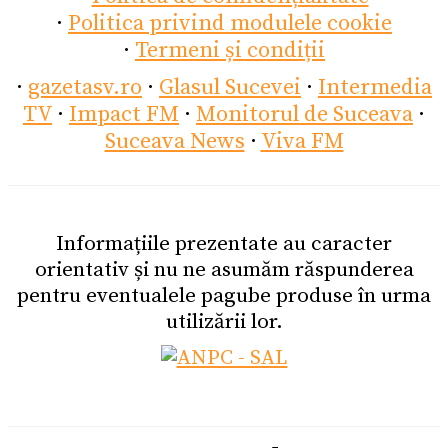
·
Politica privind modulele cookie
·
Termeni și condiții
·
gazetasv.ro
·
Glasul Sucevei
·
Intermedia
TV
·
Impact FM
·
Monitorul de Suceava
·
Suceava News
·
Viva FM
Informațiile prezentate au caracter
orientativ și nu ne asumăm răspunderea
pentru eventualele pagube produse în urma
utilizării lor.