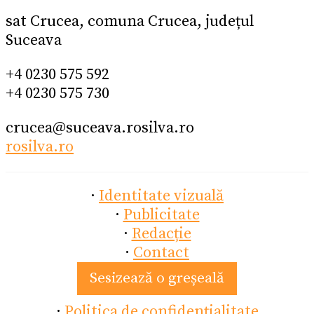
sat Crucea, comuna Crucea, județul
Suceava
+4 0230 575 592
+4 0230 575 730
crucea@suceava.rosilva.ro
rosilva.ro
·
Identitate vizuală
·
Publicitate
·
Redacție
·
Contact
Sesizează o greșeală
·
Politica de confidențialitate