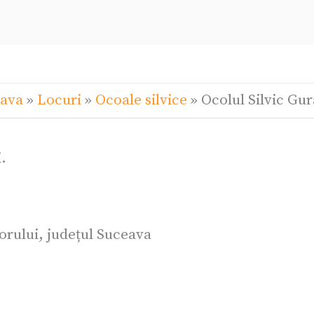
eava
»
Locuri
»
Ocoale silvice
»
Ocolul Silvic Gu
.
rului, județul Suceava