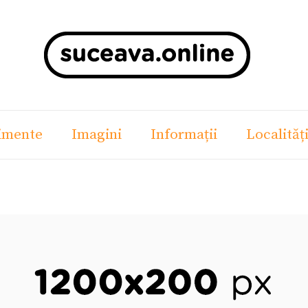
imente
Imagini
Informații
Localităț