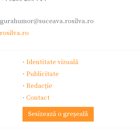
gurahumor@suceava.rosilva.ro
rosilva.ro
·
Identitate vizuală
·
Publicitate
·
Redacție
·
Contact
Sesizează o greșeală