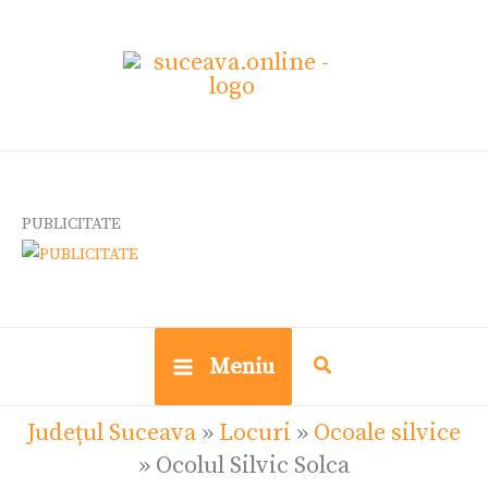
Skip
Ce
to
cauți?
content
PUBLICITATE
Meniu
Județul Suceava
»
Locuri
»
Ocoale silvice
»
Ocolul Silvic Solca