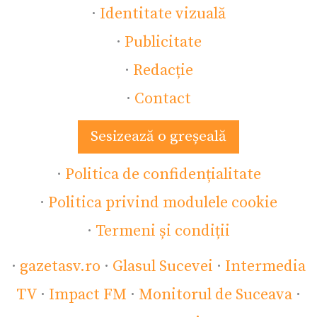
·
Identitate vizuală
·
Publicitate
·
Redacție
·
Contact
Sesizează o greșeală
·
Politica de confidențialitate
·
Politica privind modulele cookie
·
Termeni și condiții
·
gazetasv.ro
·
Glasul Sucevei
·
Intermedia
TV
·
Impact FM
·
Monitorul de Suceava
·