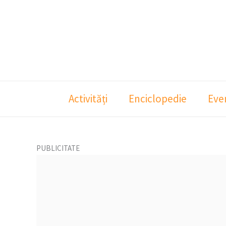
Skip
to
content
Activități
Enciclopedie
Eve
PUBLICITATE