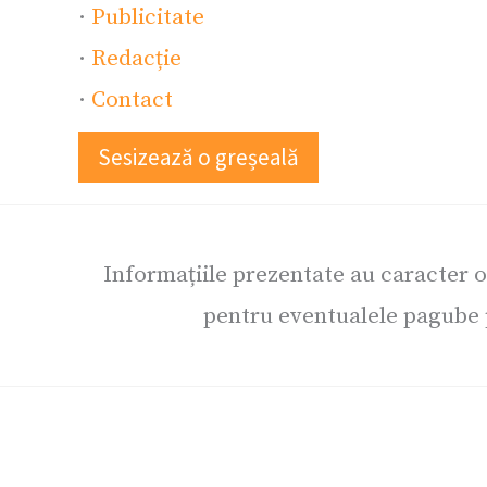
·
Publicitate
·
Redacție
·
Contact
Sesizează o greșeală
Informațiile prezentate au caracter 
pentru eventualele pagube p