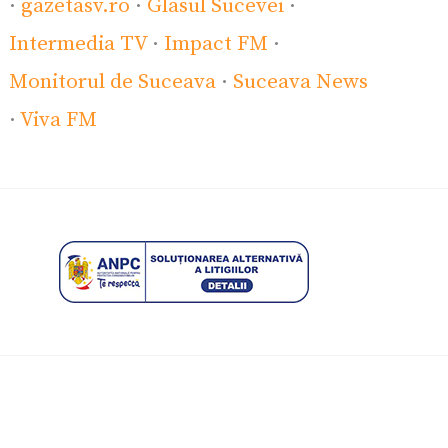
·
gazetasv.ro
·
Glasul Sucevei
·
Intermedia TV
·
Impact FM
·
Monitorul de Suceava
·
Suceava News
·
Viva FM