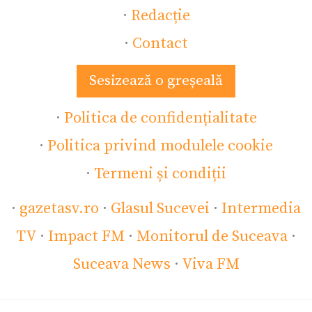
·
Redacție
·
Contact
Sesizează o greșeală
·
Politica de confidențialitate
·
Politica privind modulele cookie
·
Termeni și condiții
·
gazetasv.ro
·
Glasul Sucevei
·
Intermedia
TV
·
Impact FM
·
Monitorul de Suceava
·
Suceava News
·
Viva FM