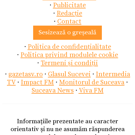
·
Publicitate
·
Redacție
·
Contact
Sesizează o greșeală
·
Politica de confidențialitate
·
Politica privind modulele cookie
·
Termeni și condiții
·
gazetasv.ro
·
Glasul Sucevei
·
Intermedia
TV
·
Impact FM
·
Monitorul de Suceava
·
Suceava News
·
Viva FM
Informațiile prezentate au caracter
orientativ și nu ne asumăm răspunderea