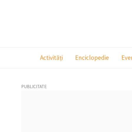
Skip
to
content
Activități
Enciclopedie
Eve
PUBLICITATE