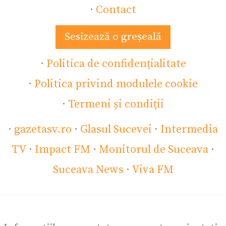
·
Contact
Sesizează o greșeală
·
Politica de confidențialitate
·
Politica privind modulele cookie
·
Termeni și condiții
·
gazetasv.ro
·
Glasul Sucevei
·
Intermedia
TV
·
Impact FM
·
Monitorul de Suceava
·
Suceava News
·
Viva FM