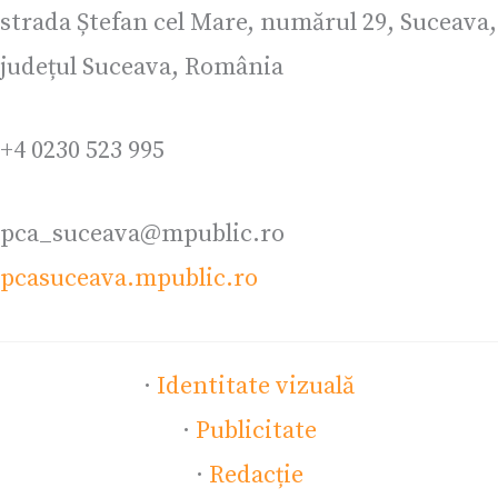
strada Ștefan cel Mare, numărul 29, Suceava,
județul Suceava, România
+4 0230 523 995
pca_suceava@mpublic.ro
pcasuceava.mpublic.ro
·
Identitate vizuală
·
Publicitate
·
Redacție