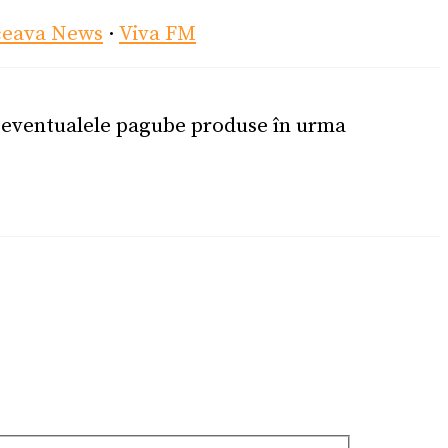
ceava News
·
Viva FM
u eventualele pagube produse în urma