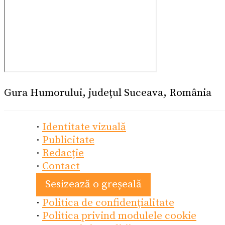
Gura Humorului, județul Suceava, România
·
Identitate vizuală
·
Publicitate
·
Redacție
·
Contact
Sesizează o greșeală
·
Politica de confidențialitate
·
Politica privind modulele cookie