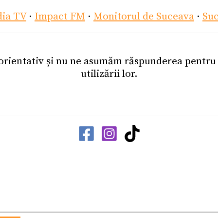
dia TV
·
Impact FM
·
Monitorul de Suceava
·
Su
 orientativ și nu ne asumăm răspunderea pentr
utilizării lor.