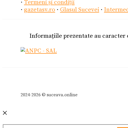
·
Termeni și condiții
·
gazetasv.ro
·
Glasul Sucevei
·
Interme
Informațiile prezentate au caracter
2024-2026 © suceava.online