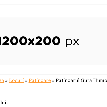
va
»
Locuri
»
Patinoare
»
Patinoarul Gura Humo
lui.