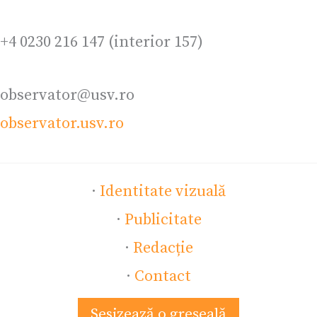
+4 0230 216 147 (interior 157)
observator@usv.ro
observator.usv.ro
·
Identitate vizuală
·
Publicitate
·
Redacție
·
Contact
Sesizează o greșeală