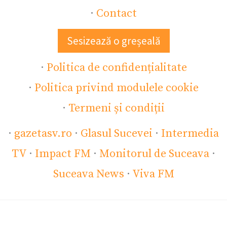
·
Contact
Sesizează o greșeală
·
Politica de confidențialitate
·
Politica privind modulele cookie
·
Termeni și condiții
·
gazetasv.ro
·
Glasul Sucevei
·
Intermedia
TV
·
Impact FM
·
Monitorul de Suceava
·
Suceava News
·
Viva FM