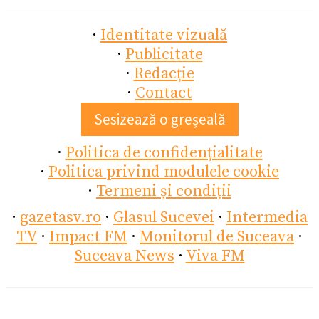
·
Identitate vizuală
·
Publicitate
·
Redacție
·
Contact
Sesizează o greșeală
·
Politica de confidențialitate
·
Politica privind modulele cookie
·
Termeni și condiții
·
gazetasv.ro
·
Glasul Sucevei
·
Intermedia
TV
·
Impact FM
·
Monitorul de Suceava
·
Suceava News
·
Viva FM