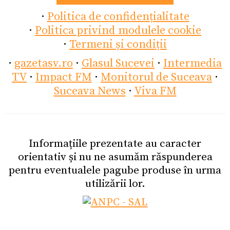
·
Politica de confidențialitate
·
Politica privind modulele cookie
·
Termeni și condiții
·
gazetasv.ro
·
Glasul Sucevei
·
Intermedia
TV
·
Impact FM
·
Monitorul de Suceava
·
Suceava News
·
Viva FM
Informațiile prezentate au caracter
orientativ și nu ne asumăm răspunderea
pentru eventualele pagube produse în urma
utilizării lor.