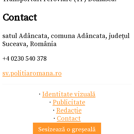
Contact
satul Adâncata, comuna Adâncata, județul
Suceava, România
+4 0230 540 378
sv.politiaromana.ro
·
Identitate vizuală
·
Publicitate
·
Redacție
·
Contact
Sesizează o greșeală