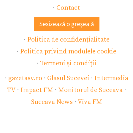
·
Contact
Sesizează o greșeală
·
Politica de confidențialitate
·
Politica privind modulele cookie
·
Termeni și condiții
·
gazetasv.ro
·
Glasul Sucevei
·
Intermedia
TV
·
Impact FM
·
Monitorul de Suceava
·
Suceava News
·
Viva FM