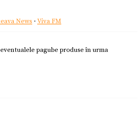
ceava News
·
Viva FM
u eventualele pagube produse în urma