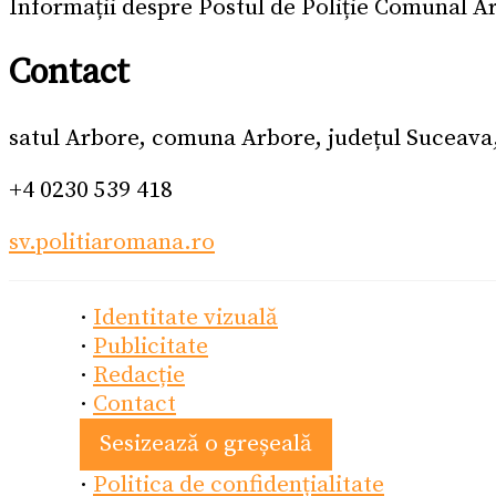
Informații despre Postul de Poliție Comunal A
Contact
satul Arbore, comuna Arbore, județul Suceav
+4 0230 539 418
sv.politiaromana.ro
·
Identitate vizuală
·
Publicitate
·
Redacție
·
Contact
Sesizează o greșeală
·
Politica de confidențialitate