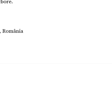
rbore.
a, România