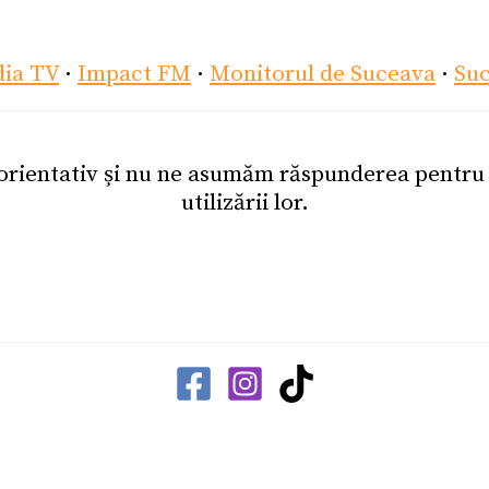
dia TV
·
Impact FM
·
Monitorul de Suceava
·
Su
 orientativ și nu ne asumăm răspunderea pentr
utilizării lor.