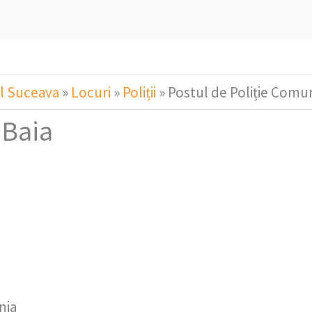
l Suceava
»
Locuri
»
Poliții
»
Postul de Poliție Comu
 Baia
nia