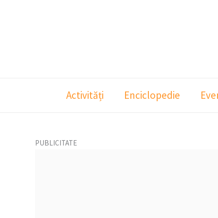
Skip
to
content
Activități
Enciclopedie
Eve
PUBLICITATE