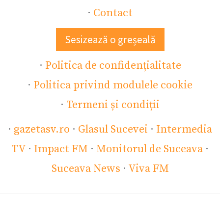
·
Contact
Sesizează o greșeală
·
Politica de confidențialitate
·
Politica privind modulele cookie
·
Termeni și condiții
·
gazetasv.ro
·
Glasul Sucevei
·
Intermedia
TV
·
Impact FM
·
Monitorul de Suceava
·
Suceava News
·
Viva FM