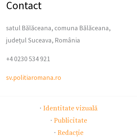
Contact
satul Bălăceana, comuna Bălăceana,
județul Suceava, România
+4 0230 534 921
sv.politiaromana.ro
·
Identitate vizuală
·
Publicitate
·
Redacție