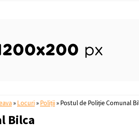
eava
»
Locuri
»
Poliții
»
Postul de Poliție Comunal Bi
l Bilca