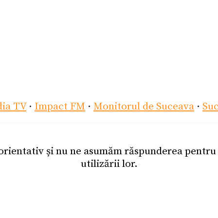
dia TV
·
Impact FM
·
Monitorul de Suceava
·
Su
 orientativ și nu ne asumăm răspunderea pentr
utilizării lor.