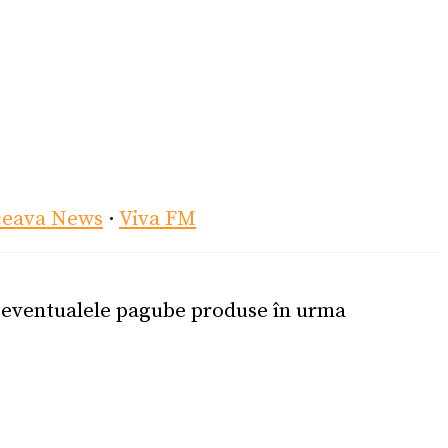
ceava News
·
Viva FM
u eventualele pagube produse în urma