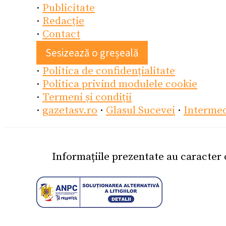
·
Publicitate
·
Redacție
·
Contact
Sesizează o greșeală
·
Politica de confidențialitate
·
Politica privind modulele cookie
·
Termeni și condiții
·
gazetasv.ro
·
Glasul Sucevei
·
Interme
Informațiile prezentate au caracter