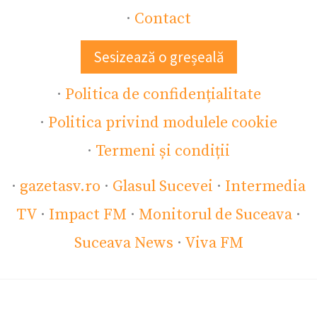
·
Contact
Sesizează o greșeală
·
Politica de confidențialitate
·
Politica privind modulele cookie
·
Termeni și condiții
·
gazetasv.ro
·
Glasul Sucevei
·
Intermedia
TV
·
Impact FM
·
Monitorul de Suceava
·
Suceava News
·
Viva FM