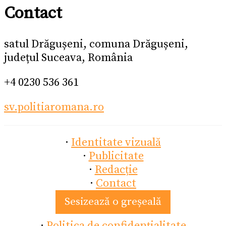
Contact
satul Drăgușeni, comuna Drăgușeni,
județul Suceava, România
+4 0230 536 361
sv.politiaromana.ro
·
Identitate vizuală
·
Publicitate
·
Redacție
·
Contact
Sesizează o greșeală
·
Politica de confidențialitate