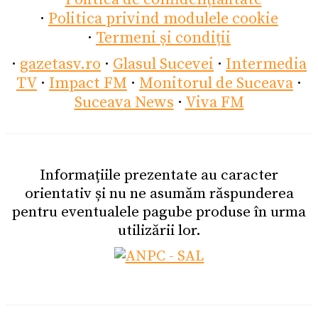
·
Politica privind modulele cookie
·
Termeni și condiții
·
gazetasv.ro
·
Glasul Sucevei
·
Intermedia
TV
·
Impact FM
·
Monitorul de Suceava
·
Suceava News
·
Viva FM
Informațiile prezentate au caracter
orientativ și nu ne asumăm răspunderea
pentru eventualele pagube produse în urma
utilizării lor.